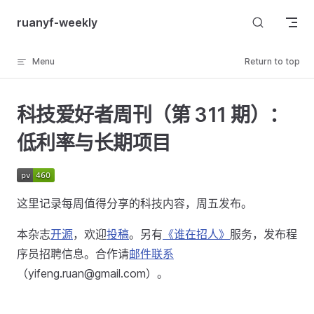
Skip to content
ruanyf-weekly
Menu
Return to top
科技爱好者周刊（第 311 期）：
低利率与长期项目
这里记录每周值得分享的科技内容，周五发布。
本杂志
开源
，欢迎
投稿
。另有
《谁在招人》
服务，发布程
序员招聘信息。合作请
邮件联系
（yifeng.ruan@gmail.com）。