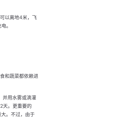
可以离地4米，飞
充电。
粮食和蔬菜都依赖进
，并用水雾或滴灌
12天。更重要的
重大。不过，由于