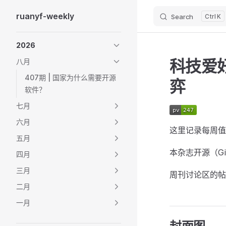
ruanyf-weekly
Search
K
Skip to content
Sidebar Navigation
2026
科技爱好
八月
407期 | 国家为什么需要开源
弈
软件？
七月
六月
这里记录每周值
五月
本杂志开源（Git
四月
三月
周刊讨论区的帖
二月
一月