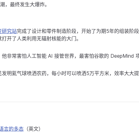
潮，最终发生大爆炸。
变研究站
完成了设计和零件制造阶段，开始了为期5年的组装阶
就打开了人类利用无辐射核能的大门。
，他非常害怕人工智能 AI 接管世界，最害怕谷歌的 DeepMind 
民发明氦气球喷洒农药，每小时可以喷洒5万平方米，效率大大
pt 语言的多态
（英文）