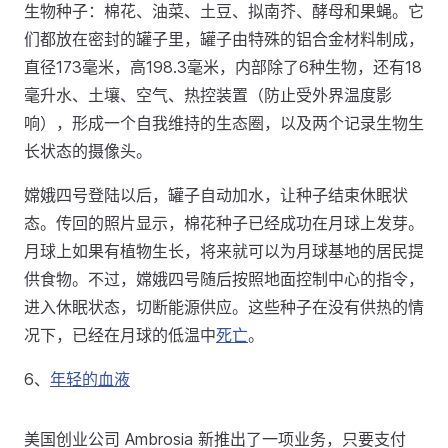
生物种子：棉花、油菜、土豆、拟南芥、酵母和果蝇。它
们都放在密封的罐子里，罐子由特殊的铝合金材料制成，
直径173毫米，高198.3毫米，内部除了6种生物，还有18
毫升水、土壤、空气、热控装置（防止受外界温度影
响），形成一个自我维持的生态圈，以及两个记录生物生
长状态的摄像头。
嫦娥四号登陆以后，罐子自动加水，让种子结束休眠状
态。传回的照片显示，棉花种子已经成功在月球上发芽。
月球上如果有植物生长，将来就可以为月球基地的居民提
供食物。不过，嫦娥四号随后按照地面控制中心的指令，
进入休眠状态，切断能源供应。这些种子在没有供热的情
况下，已经在月球的低温中
死亡
。
6、
年轻的血液
美国创业公司 Ambrosia 新推出了一项业务，只要支付