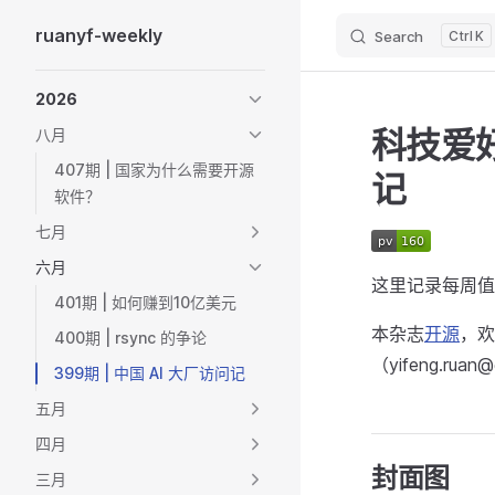
ruanyf-weekly
Search
K
Skip to content
Sidebar Navigation
2026
科技爱好
八月
407期 | 国家为什么需要开源
记
软件？
七月
六月
这里记录每周值
401期 | 如何赚到10亿美元
本杂志
开源
，欢
400期 | rsync 的争论
（yifeng.ruan
399期 | 中国 AI 大厂访问记
五月
四月
封面图
三月