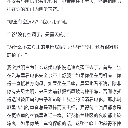
在安有小喇叭配有电线的一根金属柱子旁边，然后把喇叭
挂在你的车门内侧听声音。”
“那里有空调吗？”我小儿子问。
“当然没有空调了，是露天的。”
“为什么不去真正的电影院呢？那里有空调，还有很舒服
的椅子。”
我突然明白为什么这类电影院迅速衰落下去了。首先，坐
在汽车里看电影完全谈不上舒服：如果你坐在司机座，你
得一直抵着方向盘。如果坐在后座，屏幕也看不清，除非
你有先见之明，来看之前就把挡风玻璃擦干净，否则你就
得透过被压扁的虫子和道路上灰尘的污渍看电影。那小喇
叭里传出的声音总是恐怖而又尖细，弄得每个演员都像是
在更衣室的衣箱里说话一样。新英格兰地区的夜晚都比较
凉爽，如果你关上车窗保暖的话，这整个晚上你就得不停