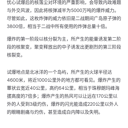
忧心试爆后的核落尘对环境的严重影响，会导致内政难题
与外交风波，因此将核弹减半为5000万吨的爆炸威力。
尽管如此，这枚炸弹的威力依旧是二战期间广岛原子弹的
3800倍，相当于二战中所有使用的炸弹总量十倍。
爆炸的第一阶段以核分裂为主，所产生的能量诱发第二阶
段的核聚变，聚变释放出的中子诱发出更剧烈的第三阶段
核裂变。
试爆地点是北冰洋的一个岛屿，所产生的火球半径达
4600米，将近1000公里外的地方都可看见。爆炸产生的
蕈状云宽近40公里，高约64公里，相当于珠穆朗玛峰海
拔高度的7倍多；爆炸产生的热风可以让远在170公里以
外的人受到3级灼伤，爆炸的闪光能造成220公里以外人
的眼睛剧痛与灼伤，甚至造成白内障以及失明。