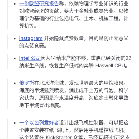
一份欧盟研究报告
称，依赖物理学专业知识的行业
对欧盟经济的贡献，要大于金融业或零售业。以物
理学为基础的行业包括电气、土木、机械工程，计
算机等。
Instagram
开始隐藏点赞数量，目的是防止无意义
的点赞竞赛。
Intel 公司
因为14纳米产能不够，重启已经关闭的22
纳米生产线，恢复生产低端的奔腾 Haswell CPU。
俄罗斯
在北冰洋海域，发现世界最大的甲烷喷泉。
海底的甲烷猛烈喷发，涌出成千上万的气泡。科学
家认为，原因是海水温度升高，海底冻土融化导致
地下甲烷冒出地底。
一个以色列爱好者
设计出纸飞机控制器，可以把这
个装置安装在纸飞机上，然后用手机遥控纸飞机。
这个装置在 KickStarter 众筹，已经有超过1万名支