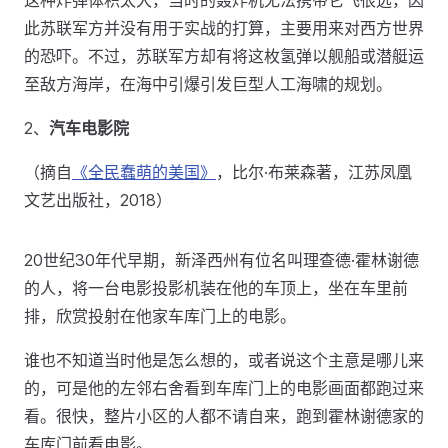
这种炸弹体积太大，当时的轰炸机无法携带它飞很远，因
此苏联军方并没有用于实战的打算，主要用来对西方世界
的恐吓。不过，苏联军方却有将这枚氢弹以舰船或潜艇运
至敌方海岸，在海中引爆引发巨型人工海啸的规划。
2、
汽车电影院
（摘自
《全民蠢萌的美国》
，比尔·布莱森著，江苏凤凰
文艺出版社，2018）
20世纪30年代早期，新泽西州有位名叫理查德·霍林谢德
的人，将一台电影投影机装在他的车顶上，坐在车里前
排，欣赏投射在他家车库门上的电影。
谁也不知道当时他是怎么想的，或者说这个主意是哪儿来
的，可是他的左邻右舍看到车库门上的电影画面都跑过来
看。很快，整片小区的人都不请自来，跑到霍林谢德家的
车库门前看电影。