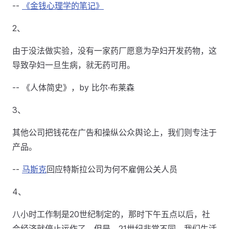
--
《金钱心理学的笔记》
2、
由于没法做实验，没有一家药厂愿意为孕妇开发药物，这
导致孕妇一旦生病，就无药可用。
-- 《人体简史》，by 比尔·布莱森
3、
其他公司把钱花在广告和操纵公众舆论上，我们则专注于
产品。
--
马斯克
回应特斯拉公司为何不雇佣公关人员
4、
八小时工作制是20世纪制定的，那时下午五点以后，社
会经济就停止运作了。但是，21世纪非常不同，我们生活