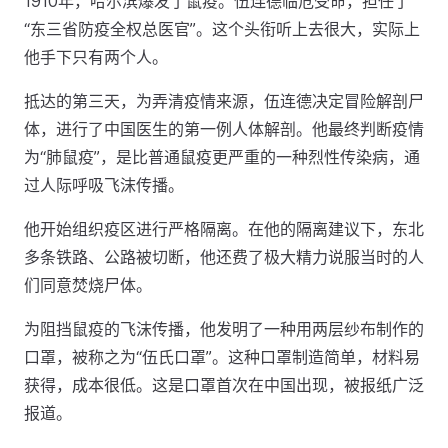
1910年，哈尔滨爆发了鼠疫。伍连德临危受命，担任了
“东三省防疫全权总医官”。这个头衔听上去很大，实际上
他手下只有两个人。
抵达的第三天，为弄清疫情来源，伍连德决定冒险解剖尸
体，进行了中国医生的第一例人体解剖。他最终判断疫情
为“肺鼠疫”，是比普通鼠疫更严重的一种烈性传染病，通
过人际呼吸飞沫传播。
他开始组织疫区进行严格隔离。在他的隔离建议下，东北
多条铁路、公路被切断，他还费了极大精力说服当时的人
们同意焚烧尸体。
为阻挡鼠疫的飞沫传播，他发明了一种用两层纱布制作的
口罩，被称之为“伍氏口罩”。这种口罩制造简单，材料易
获得，成本很低。这是口罩首次在中国出现，被报纸广泛
报道。