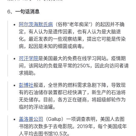
6、
一句话消息
阿尔茨海默氏病
（俗称“老年痴呆”）的起因并不确
定，有人认为是遗传因素，也有人认为是大脑退
化。最近发表的一些观察结果，提出它可能是传染
病，起因是未知的细菌或病毒。
可汗学院
是美国最大的免费在线学习网站。疫情期
间，该网站的负载是平常的250%，因此向访问者请
求捐助。
彭博社
报道，全世界的燃料需求急剧下降，导致现
有的石油储存装置都已经快满了，新生产的石油将
无处储存。目前，各方正在磋商，将超级邮轮作为
临时的浮动油罐。
盖洛普公司
（Gallup）一项调查表明，美国人去图
书馆的次数多于去电影院。2019年，每个美国成年
人平均去图书馆10.5次。