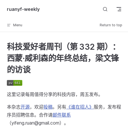
Skip to content
ruanyf-weekly
Menu
Return to top
科技爱好者周刊（第 332 期）：
西蒙·威利森的年终总结，梁文锋
的访谈
这里记录每周值得分享的科技内容，周五发布。
本杂志
开源
，欢迎
投稿
。另有
《谁在招人》
服务，发布程
序员招聘信息。合作请
邮件联系
（yifeng.ruan@gmail.com）。