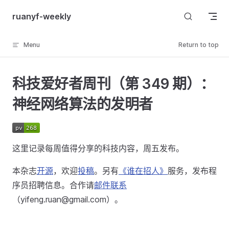
Skip to content
ruanyf-weekly
Menu
Return to top
科技爱好者周刊（第 349 期）：
神经网络算法的发明者
这里记录每周值得分享的科技内容，周五发布。
本杂志
开源
，欢迎
投稿
。另有
《谁在招人》
服务，发布程
序员招聘信息。合作请
邮件联系
（yifeng.ruan@gmail.com）。