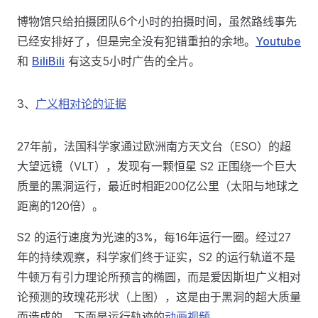
博物馆只给拍摄团队6个小时的拍摄时间，虽然路线事先
已经安排好了，但是完全没有犯错重拍的余地。
Youtube
和
BiliBili
有这支5小时广告的全片。
3、
广义相对论的证据
27年前，法国科学家通过欧洲南方天文台（ESO）的超
大望远镜（VLT），发现有一颗恒星 S2 正围绕一个巨大
质量的黑洞运行，最近时相距200亿公里（太阳与地球之
距离的120倍）。
S2 的运行速度为光速的3%，每16年运行一圈。经过27
年的持续观察，科学家们终于证实，S2 的运行轨道不是
牛顿万有引力理论所预言的椭圆，而是爱因斯坦广义相对
论预测的玫瑰花形状（上图），这是由于黑洞的超大质量
而造成的。下面是运行轨迹的
动画视频
。