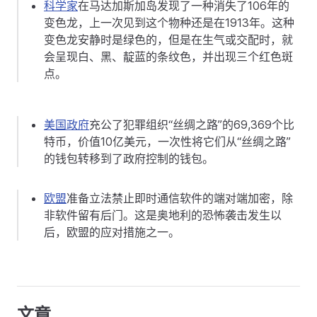
科学家
在马达加斯加岛发现了一种消失了106年的
变色龙，上一次见到这个物种还是在1913年。这种
变色龙安静时是绿色的，但是在生气或交配时，就
会呈现白、黑、靛蓝的条纹色，并出现三个红色斑
点。
美国政府
充公了犯罪组织“丝绸之路”的69,369个比
特币，价值10亿美元，一次性将它们从“丝绸之路”
的钱包转移到了政府控制的钱包。
欧盟
准备立法禁止即时通信软件的端对端加密，除
非软件留有后门。这是奥地利的恐怖袭击发生以
后，欧盟的应对措施之一。
文章